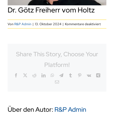
LIONS-App
Dr. Götz Freiherr vom Holtz
Instagram
für
Von
R&P Admin
|
13. Oktober 2024
|
Kommentare deaktiviert
Dr.
Götz
Freiherr
vom
Share This Story, Choose Your
Holtz
Platform!
Facebook
X
Reddit
LinkedIn
WhatsApp
Telegram
Tumblr
Pinterest
Vk
Xing
E-
Mail
Über den Autor:
R&P Admin