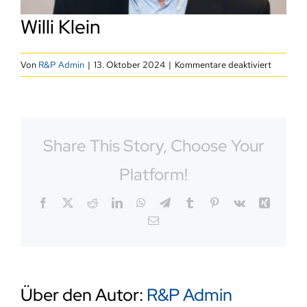
LIONS-App
Willi Klein
Instagram
für
Von
R&P Admin
|
13. Oktober 2024
|
Kommentare deaktiviert
Willi
Klein
Share This Story, Choose Your
Platform!
Facebook
X
Reddit
LinkedIn
WhatsApp
Telegram
Tumblr
Pinterest
Vk
Xing
E-
Mail
Über den Autor:
R&P Admin